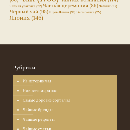
Чайная церемония
(89)
Чайник
(27)
Чайная упаковка
(22)
Черный чай
(95)
Шри-Ланка
(31)
Экономика
(25)
Япония
(146)
Рубрики
Из истории чая
Новости мира чая
Самые дорогие сорта чая
Чайные бренды
Чайные рецепты
Чайные статьи