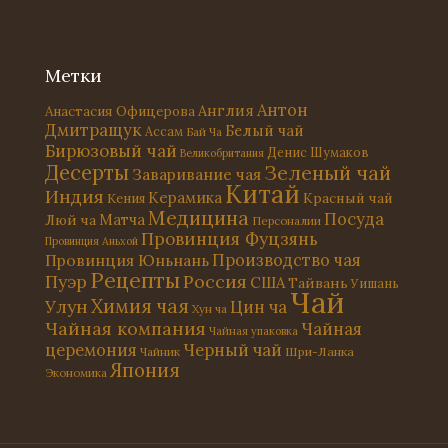
Метки
Антон
Англия
Анастасия Офицерова
Дмитращук
Белый чай
Ассам
Бай Ча
Бирюзовый чай
Денис Шумаков
Великобритания
Десерты
Зеленый чай
Заваривание чая
Китай
Индия
Керамика
Красный чай
Кения
Медицина
Посуда
Матча
Люй ча
Персоналии
Провинция Фуцзянь
Провинция Аньхой
Провинция Юньнань
Производство чая
Рецепты
Россия
Пуэр
США
Тайвань
Уишань
Чай
Химия чая
Улун
Цин ча
Хун ча
Чайная компания
Чайная
Чайная упаковка
церемония
Черный чай
Чайник
Шри-Ланка
Япония
Экономика