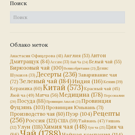
Поиск
Облако меток
Антон
Англия
(53)
Анастасия Офицерова
(41)
Дмитращук
(84)
Белый чай
(55)
Ассам
(33)
Бай Ча
(24)
Бирюзовый чай
(100)
Денис
Великобритания
(21)
Десерты
(236)
Заваривание чая
Шумаков
(33)
Зеленый чай
(184)
Индия
(116)
(72)
Кения
(39)
Китай
(573)
Керамика
(60)
Красный чай
(45)
Медицина
(178)
Матча
(56)
Люй ча
(49)
Персоналии
Посуда
(88)
Провинция
(26)
Провинция Аньхой
(21)
Фуцзянь
(103)
Провинция Юньнань
(71)
Рецепты
Пуэр
(104)
Производство чая
(80)
(256)
Россия
(121)
США
(59)
Тайвань
(47)
Уишань
Химия чая
(148)
Улун
(118)
Цин ча
(32)
Хун ча
(25)
Чай
(1788)
Чайная компания
(114)
(86)